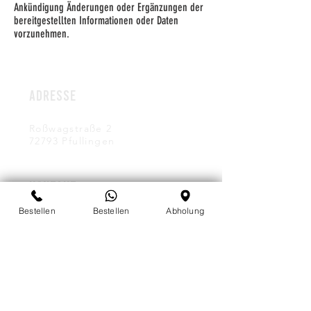
Ankündigung Änderungen oder Ergänzungen der
bereitgestellten Informationen oder Daten
vorzunehmen.
ADRESSE
Roßwagstraße 2
72793
Pfullingen
KONTAKT
Bestellen
Bestellen
Abholung
foodxperience2020@gmail.com
Mobil:
+49 172 7654 153
Festnetz:
07121 7537132
ÖFFNUNGSZEITEN
Montag